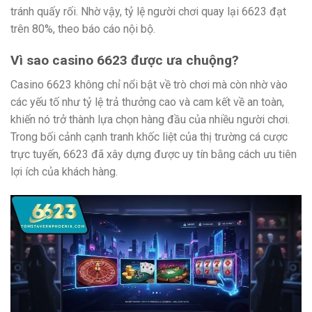
tránh quấy rối. Nhờ vậy, tỷ lệ người chơi quay lại 6623 đạt
trên 80%, theo báo cáo nội bộ.
Vì sao casino 6623 được ưa chuộng?
Casino 6623 không chỉ nổi bật về trò chơi mà còn nhờ vào
các yếu tố như tỷ lệ trả thưởng cao và cam kết về an toàn,
khiến nó trở thành lựa chọn hàng đầu của nhiều người chơi.
Trong bối cảnh cạnh tranh khốc liệt của thị trường cá cược
trực tuyến, 6623 đã xây dựng được uy tín bằng cách ưu tiên
lợi ích của khách hàng.