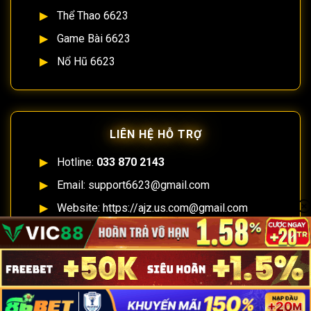
Thể Thao 6623
Game Bài 6623
Nổ Hũ 6623
LIÊN HỆ HỖ TRỢ
Hotline:
033 870 2143
Email:
support6623@gmail.com
Website: https://
ajz.us.com@gmail.com
Địa chỉ: Phường Mỹ Hải, Thành phố Phan Rang-
Tháp Chàm, Ninh Thuận