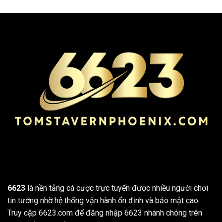
6623
là nền tảng cá cược trực tuyến được nhiều người chơi
tin tưởng nhờ hệ thống vận hành ổn định và bảo mật cao.
Truy cập 6623.com để đăng nhập 6623 nhanh chóng trên