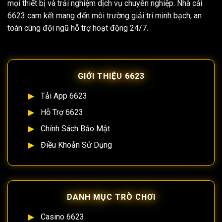
mọi thiết bị và trải nghiệm dịch vụ chuyên nghiệp. Nhà cái
6623 cam kết mang đến môi trường giải trí minh bạch, an
toàn cùng đội ngũ hỗ trợ hoạt động 24/7.
GIỚI THIỆU 6623
Tải App 6623
Hỗ Trợ 6623
Chính Sách Bảo Mật
Điều Khoản Sử Dụng
DANH MỤC TRÒ CHƠI
Casino 6623