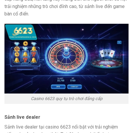
trải nghiệm những trò chơi đỉnh cao, từ sảnh live đến game
bàn cổ điển.
Casino 6623 quy tụ trò chơi đẳng cấp
Sảnh live dealer
Sảnh live dealer tại casino 6623 nổi bật với trải nghiệm