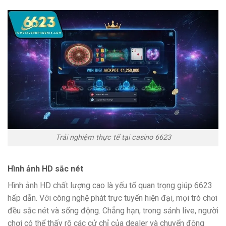
Trải nghiệm thực tế tại casino 6623
Hình ảnh HD sắc nét
Hình ảnh HD chất lượng cao là yếu tố quan trọng giúp 6623
hấp dẫn. Với công nghệ phát trực tuyến hiện đại, mọi trò chơi
đều sắc nét và sống động. Chẳng hạn, trong sảnh live, người
chơi có thể thấy rõ các cử chỉ của dealer và chuyển động