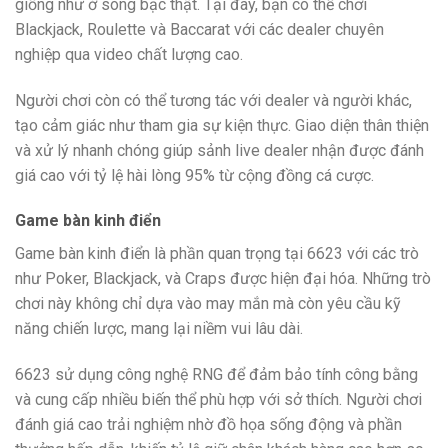
giống như ở sòng bạc thật. Tại đây, bạn có thể chơi
Blackjack, Roulette và Baccarat với các dealer chuyên
nghiệp qua video chất lượng cao.
Người chơi còn có thể tương tác với dealer và người khác,
tạo cảm giác như tham gia sự kiện thực. Giao diện thân thiện
và xử lý nhanh chóng giúp sảnh live dealer nhận được đánh
giá cao với tỷ lệ hài lòng 95% từ cộng đồng cá cược.
Game bàn kinh điển
Game bàn kinh điển là phần quan trọng tại 6623 với các trò
như Poker, Blackjack, và Craps được hiện đại hóa. Những trò
chơi này không chỉ dựa vào may mắn mà còn yêu cầu kỹ
năng chiến lược, mang lại niềm vui lâu dài.
6623 sử dụng công nghệ RNG để đảm bảo tính công bằng
và cung cấp nhiều biến thể phù hợp với sở thích. Người chơi
đánh giá cao trải nghiệm nhờ đồ họa sống động và phần